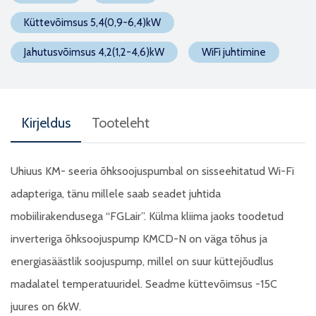
Küttevõimsus 5,4(0,9-6,4)kW
Jahutusvõimsus 4,2(1,2-4,6)kW
WiFi juhtimine
Kirjeldus
Tooteleht
Uhiuus KM- seeria õhksoojuspumbal on sisseehitatud Wi-Fi
adapteriga, tänu millele saab seadet juhtida
mobiilirakendusega “FGLair”. Külma kliima jaoks toodetud
inverteriga õhksoojuspump KMCD-N on väga tõhus ja
energiasäästlik soojuspump, millel on suur küttejõudlus
madalatel temperatuuridel. Seadme küttevõimsus -15C
juures on 6kW.